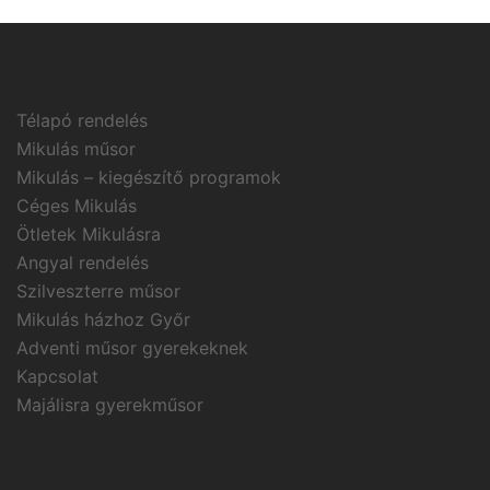
Télapó rendelés
Mikulás műsor
Mikulás – kiegészítő programok
Céges Mikulás
Ötletek Mikulásra
Angyal rendelés
Szilveszterre műsor
Mikulás házhoz Győr
Adventi műsor gyerekeknek
Kapcsolat
Majálisra gyerekműsor