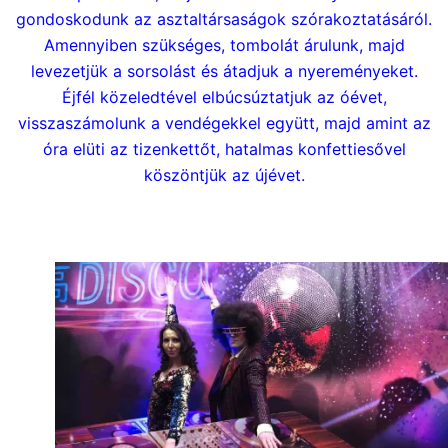
gondoskodunk az asztaltársaságok szórakoztatásáról.
Amennyiben szükséges, tombolát árulunk, majd
levezetjük a sorsolást és átadjuk a nyereményeket.
Éjfél közeledtével elbúcsúztatjuk az óévet,
visszaszámolunk a vendégekkel együtt, majd amint az
óra elüti az tizenkettőt, hatalmas konfettiesővel
köszöntjük az újévet.
Szilveszterre műsor