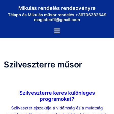
Skip
Mikulás rendelés rendezvényre
to
Télapó és Mikulás műsor rendelés +36706382649
content
magicteofil@gmail.com
Toggle
menu
Szilveszterre műsor
Szilveszterre műsor
Szilveszterre keres különleges
programokat?
Szilveszter éjszakája a vidámság és a mulatság