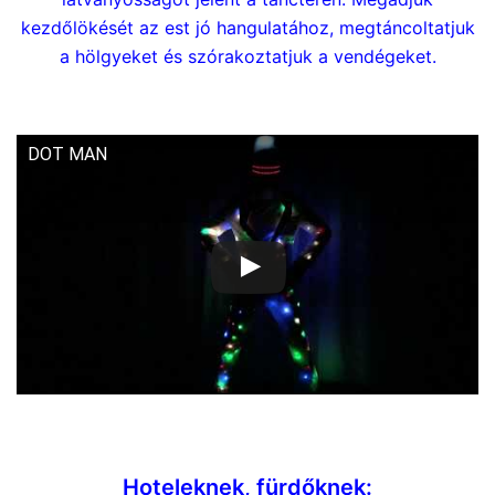
kezdőlökését az est jó hangulatához, megtáncoltatjuk
a hölgyeket és szórakoztatjuk a vendégeket.
Szilveszterre műsor
DOT MAN
Szilveszterre műsor
Hoteleknek, fürdőknek: