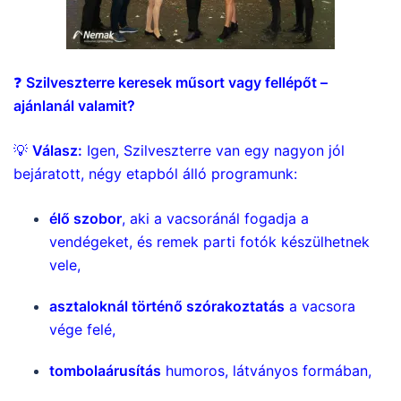
❓
Szilveszterre keresek műsort vagy fellépőt –
ajánlanál valamit?
💡
Válasz:
Igen, Szilveszterre van egy nagyon jól
bejáratott, négy etapból álló programunk:
élő szobor
, aki a vacsoránál fogadja a
vendégeket, és remek parti fotók készülhetnek
vele,
asztaloknál történő szórakoztatás
a vacsora
vége felé,
tombolaárusítás
humoros, látványos formában,