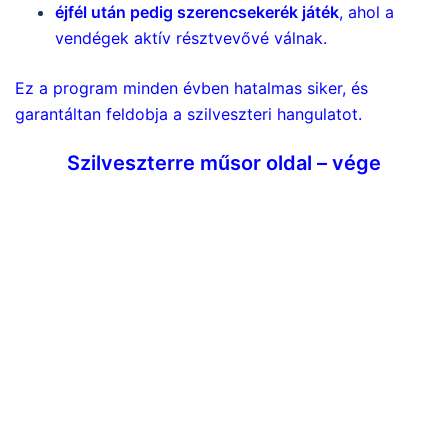
éjfél után pedig szerencsekerék játék
, ahol a
vendégek aktív résztvevővé válnak.
Ez a program minden évben hatalmas siker, és
garantáltan feldobja a szilveszteri hangulatot.
Szilveszterre műsor oldal – vége
https://mikulas-rendeles.com
Szilveszterre műsor fellépő speciális szilveszteri
program. Műsor itt és most. Több féle személyre
szabott produkció közűl választhat és ha kell bármit
megoldunk.