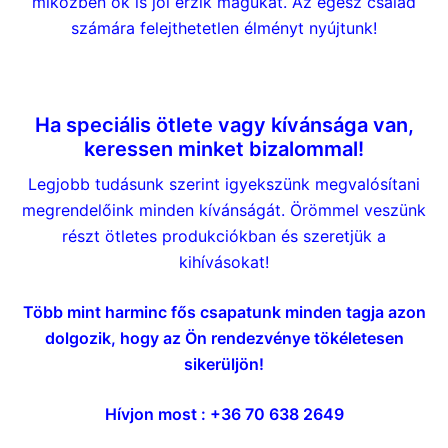
miközben ők is jól érzik magukat. Az egész család
számára felejthetetlen élményt nyújtunk!
Szilveszterre műsor
Ha speciális ötlete vagy kívánsága van,
keressen minket bizalommal!
Legjobb tudásunk szerint igyekszünk megvalósítani
megrendelőink minden kívánságát. Örömmel veszünk
részt ötletes produkciókban és szeretjük a
kihívásokat!
Több mint harminc fős csapatunk minden tagja azon
dolgozik, hogy az Ön rendezvénye tökéletesen
sikerüljön!
Hívjon most : +36 70 638 2649