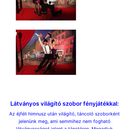
Szilveszterre műsor
Látványos világító szobor fényjátékkal:
Az éjféli himnusz után világító, táncoló szoborként
jelenünk meg, ami semmihez nem fogható
látványosságot jelent a tánctéren. Megadjuk