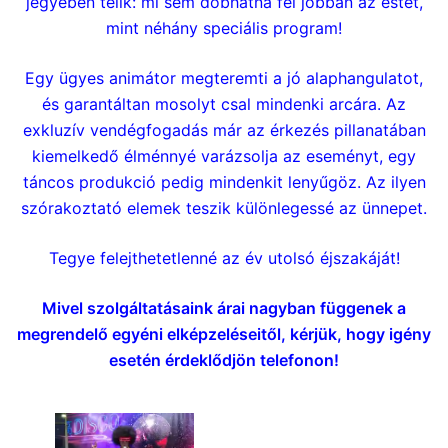
jegyében telik: mi sem dobhatná fel jobban az estét,
mint néhány speciális program!
Egy ügyes animátor megteremti a jó alaphangulatot,
és garantáltan mosolyt csal mindenki arcára. Az
exkluzív vendégfogadás már az érkezés pillanatában
kiemelkedő élménnyé varázsolja az eseményt, egy
táncos produkció pedig mindenkit lenyűgöz. Az ilyen
szórakoztató elemek teszik különlegessé az ünnepet.
Tegye felejthetetlenné az év utolsó éjszakáját!
Mivel szolgáltatásaink árai nagyban függenek a
megrendelő egyéni elképzeléseitől, kérjük, hogy igény
esetén érdeklődjön telefonon!