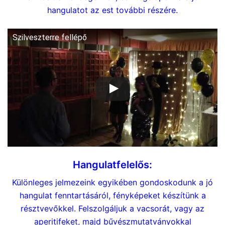
hangulatot az est további részére.
Szilveszterre fellépő
Hangulatfelelős:
Különleges jelmezeink egyikében gondoskodunk a jó
hangulat fenntartásáról, fényképeket készítünk a
résztvevőkkel. Felszolgáljuk a vacsorát, vagy az
aperitifeket, majd bűvészmutatványokkal