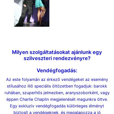
Szilveszterre műsor
Milyen szolgáltatásokat ajánlunk egy
szilveszteri rendezvényre?
Vendégfogadás:
Az este folyamán az érkező vendégeket az esemény
stílusához illő speciális öltözetben fogadjuk: barokk
ruhában, szuperhős jelmezben, aranyszoborként, vagy
éppen Charlie Chaplin megjelenését magunkra öltve.
Egy exkluzív vendégfogadás különleges élményt
biztosít a vendégeknek, és megalapozza a jó