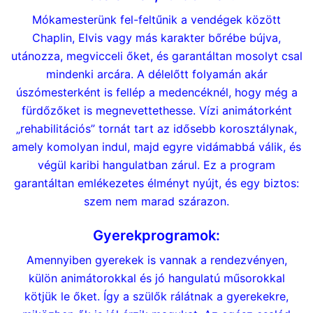
Mókamesterünk fel-feltűnik a vendégek között
Chaplin, Elvis vagy más karakter bőrébe bújva,
utánozza, megvicceli őket, és garantáltan mosolyt csal
mindenki arcára. A délelőtt folyamán akár
úszómesterként is fellép a medencéknél, hogy még a
fürdőzőket is megnevettethesse. Vízi animátorként
„rehabilitációs” tornát tart az idősebb korosztálynak,
amely komolyan indul, majd egyre vidámabbá válik, és
végül karibi hangulatban zárul. Ez a program
garantáltan emlékezetes élményt nyújt, és egy biztos:
szem nem marad szárazon.
Gyerekprogramok:
Amennyiben gyerekek is vannak a rendezvényen,
külön animátorokkal és jó hangulatú műsorokkal
kötjük le őket. Így a szülők rálátnak a gyerekekre,